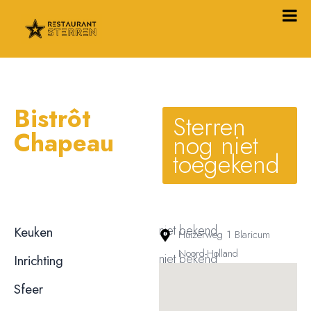
Bistrôt
Sterren
Chapeau
nog niet
toegekend
niet bekend
Keuken
Huizerweg 1 Blaricum
Noord-Holland
niet bekend
Inrichting
niet bekend
Sfeer