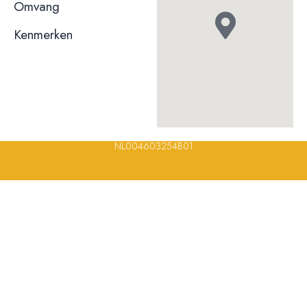
niet bekend
Omvang
Kenmerken
© 2023, 2024, 2025, 2026 – Alle rechten voorbehouden/ All
rights reserved – Restaurantsterren –
www.restaurantsterren.nl
–
info@restaurantsterren.nl
–
Bankrekening NL20 RABO 0372 922
694 | KVK nummer: 18116688 | BTW nummer:
NL004603254B01