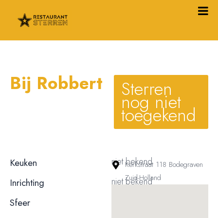
Bij Robbert
Sterren
nog niet
toegekend
niet bekend
Keuken
Kerkstraat 118 Bodegraven
Zuid-Holland
niet bekend
Inrichting
niet bekend
Sfeer