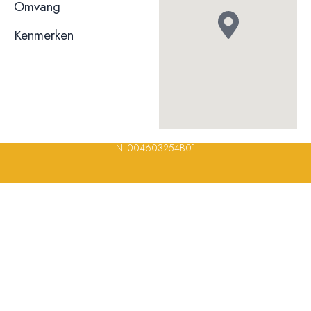
niet bekend
Omvang
Kenmerken
© 2023, 2024, 2025, 2026 – Alle rechten voorbehouden/ All
rights reserved – Restaurantsterren –
www.restaurantsterren.nl
–
info@restaurantsterren.nl
–
Bankrekening NL20 RABO 0372 922
694 | KVK nummer: 18116688 | BTW nummer:
NL004603254B01