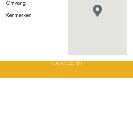
niet bekend
Omvang
Kenmerken
© 2023, 2024, 2025, 2026 – Alle rechten voorbehouden/ All
rights reserved – Restaurantsterren –
www.restaurantsterren.nl
–
info@restaurantsterren.nl
–
Bankrekening NL20 RABO 0372 922
694 | KVK nummer: 18116688 | BTW nummer:
NL004603254B01