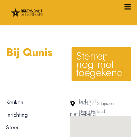
Bij Qunis
Sterren
nog niet
toegekend
niet bekend
Keuken
Akerdijk 12 Lijnden
Noord-Holland
niet bekend
Inrichting
niet bekend
Sfeer