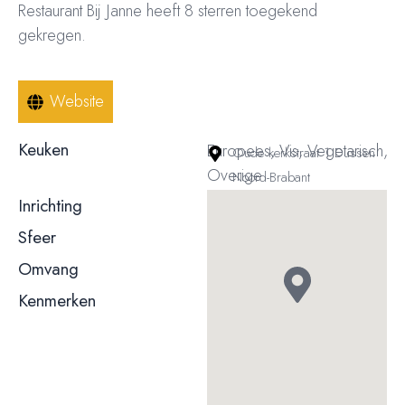
Restaurant Bij Janne heeft 8 sterren toegekend
gekregen.
Website
Keuken
Europees, Vis, Vegetarisch,
Oude kerkstraat 1 Dussen
Overige
Noord-Brabant
Inrichting
Behoudend / klassiek
Sfeer
Gemoedelijk / informeel
Omvang
meer dan 50 couverts
Kenmerken
Terras
Rolstoeltoegankelijk
© 2023, 2024, 2025, 2026 – Alle rechten voorbehouden/ All
rights reserved – Restaurantsterren –
www.restaurantsterren.nl
–
info@restaurantsterren.nl
–
Bankrekening NL20 RABO 0372 922