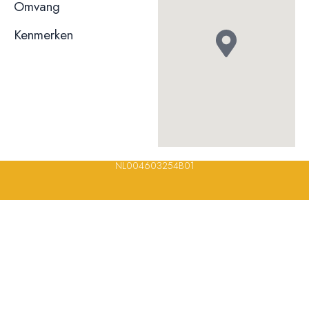
niet bekend
Omvang
Kenmerken
© 2023, 2024, 2025, 2026 – Alle rechten voorbehouden/ All
rights reserved – Restaurantsterren –
www.restaurantsterren.nl
–
info@restaurantsterren.nl
–
Bankrekening NL20 RABO 0372 922
694 | KVK nummer: 18116688 | BTW nummer:
NL004603254B01