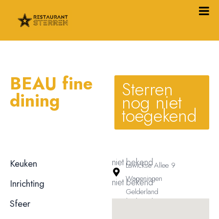
BEAU fine
Sterren
dining
nog niet
toegekend
niet bekend
Keuken
Lawickse Allee 9
Wageningen
niet bekend
Inrichting
Gelderland
niet bekend
Sfeer