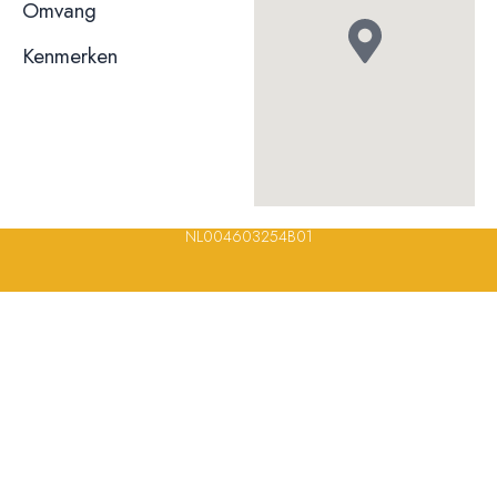
niet bekend
Omvang
Kenmerken
© 2023, 2024, 2025, 2026 – Alle rechten voorbehouden/ All
rights reserved – Restaurantsterren –
www.restaurantsterren.nl
–
info@restaurantsterren.nl
–
Bankrekening NL20 RABO 0372 922
694 | KVK nummer: 18116688 | BTW nummer:
NL004603254B01