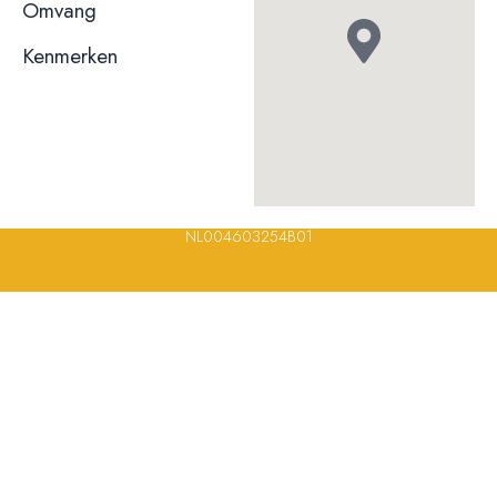
niet bekend
Omvang
Kenmerken
© 2023, 2024, 2025, 2026 – Alle rechten voorbehouden/ All
rights reserved – Restaurantsterren –
www.restaurantsterren.nl
–
info@restaurantsterren.nl
–
Bankrekening NL20 RABO 0372 922
694 | KVK nummer: 18116688 | BTW nummer:
NL004603254B01