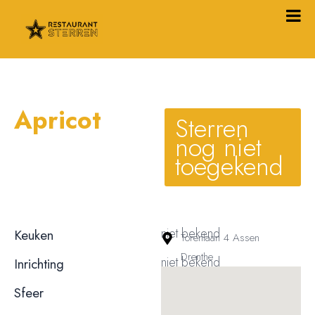
Apricot
Sterren
nog niet
toegekend
niet bekend
Keuken
Torenlaan 4 Assen
Drenthe
niet bekend
Inrichting
niet bekend
Sfeer