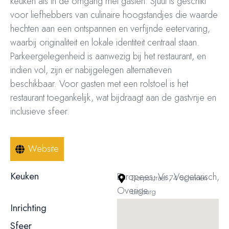
keuken als in de omgang met gasten. Sjuut is geschikt
voor liefhebbers van culinaire hoogstandjes die waarde
hechten aan een ontspannen en verfijnde eetervaring,
waarbij originaliteit en lokale identiteit centraal staan.
Parkeergelegenheid is aanwezig bij het restaurant, en
indien vol, zijn er nabijgelegen alternatieven
beschikbaar. Voor gasten met een rolstoel is het
restaurant toegankelijk, wat bijdraagt aan de gastvrije en
inclusieve sfeer.
Website
Keuken
Europees, Vis, Vegetarisch,
Dorpsstraat 74 Schinnen
Overige
Limburg
Inrichting
Modern
Sfeer
Gemoedelijk / informeel