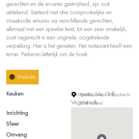
gerechten en de ervaren gastvrijheid, zijn ook
uitstekend. Startend met drie oorspronkelijke en
smaakvolle amuses via verschillende gerechten,
allemaal met een speelse twist, tot een zeer smakelijk,
zoet nagerecht in een originele, oogstrelende
verpakking. Hier is het genieten. Het restaurant heeft een
terras. Parkeren letterlijk om de hoek.
Website
Keuken
Europees, Vis, Grill,
Spuiboulevard 3 Dordrecht
Vegetarisch
Zuid-Holland
Inrichting
Modern
Sfeer
Formeel / zakelijk
Omvang
t/m 50 couverts